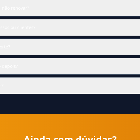
u não renovar?
essos ou clientes?
orte?
o depois?
s?
Ainda com dúvidas?