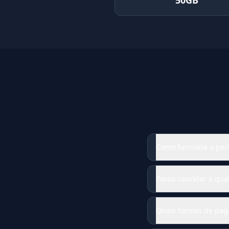
50GB
Como funciona o perí
Posso cancelar a qu
Quais formas de pag