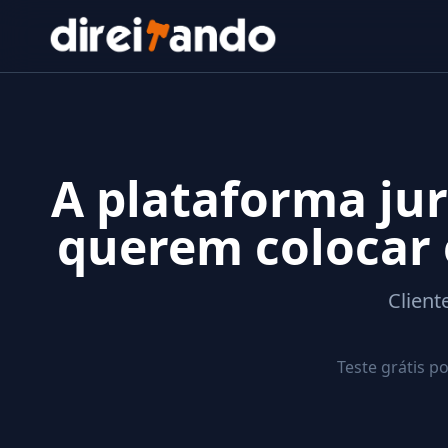
A plataforma ju
querem colocar 
Client
Teste grátis p