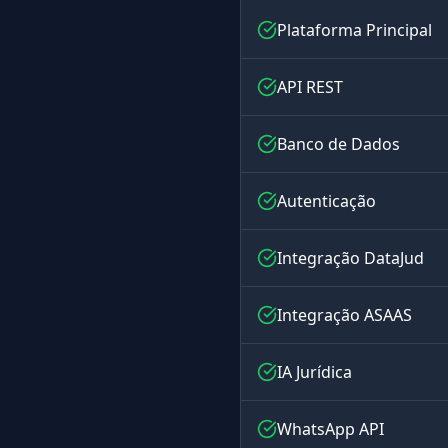
Plataforma Principal
API REST
Banco de Dados
Autenticação
Integração DataJud
Integração ASAAS
IA Jurídica
WhatsApp API