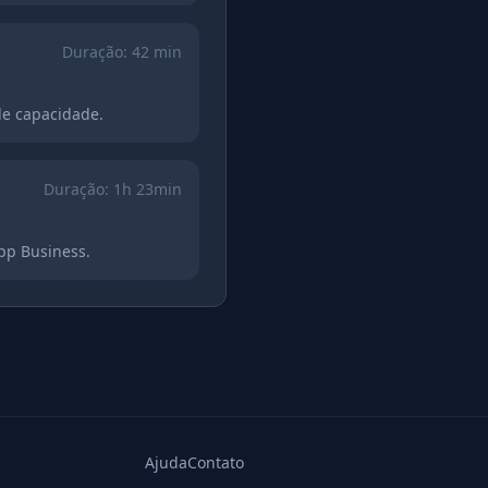
Duração:
42 min
de capacidade.
Duração:
1h 23min
pp Business.
Ajuda
Contato