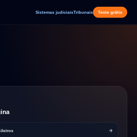
Sistemas judiciais
Tribunais
Teste grátis
ina
ileiros