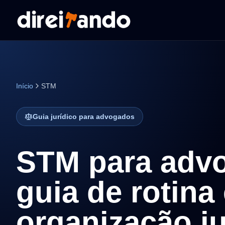
Início
STM
Guia jurídico para advogados
STM para adv
guia de rotina
organização ju