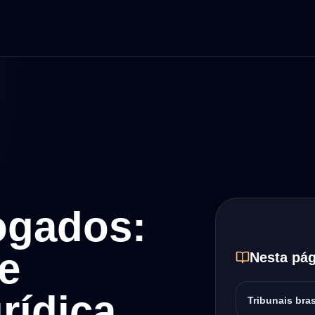
ogados:
 e
Nesta pág
rídica
Tribunais bras