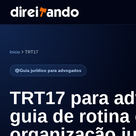
Início
TRT17
Guia jurídico para advogados
TRT17 para a
guia de rotina
organização ju