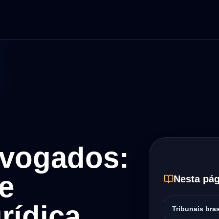
dvogados:
 e
Nesta pág
rídica
Tribunais bras