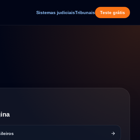
Sistemas judiciais
Tribunais
Teste grátis
ina
ileiros