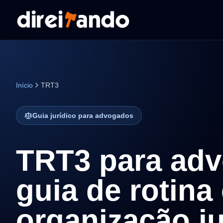
Início
TRT3
Guia jurídico para advogados
TRT3 para ad
guia de rotina
organização ju