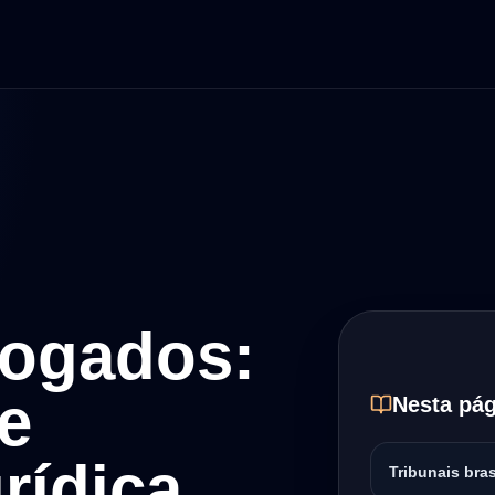
vogados:
 e
Nesta pág
rídica
Tribunais bras