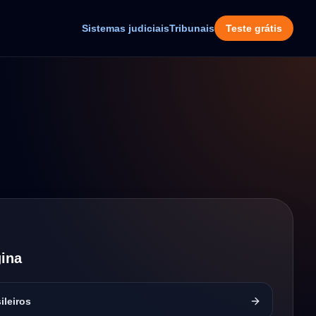
Sistemas judiciais
Tribunais
Teste grátis
ina
ileiros