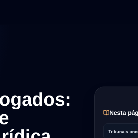
vogados:
 e
Nesta pág
rídica
Tribunais bras