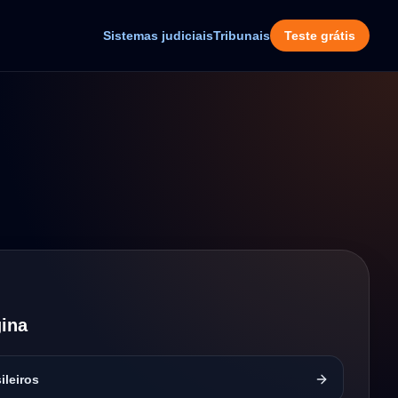
Sistemas judiciais
Tribunais
Teste grátis
ina
ileiros