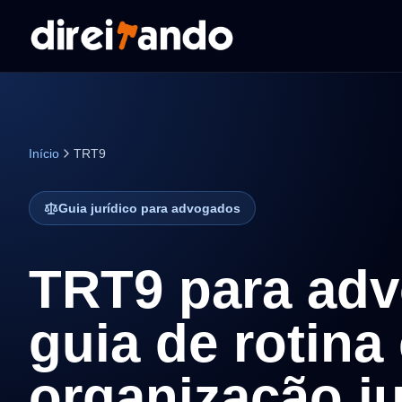
Início
TRT9
Guia jurídico para advogados
TRT9 para ad
guia de rotina
organização ju